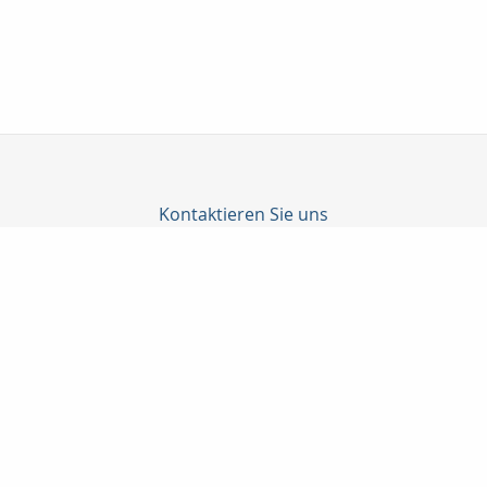
Kontaktieren Sie uns
Manfred Schmidt Finanzdienstleistung
Maxstraße 21
97346 Iphofen
09323 876330
09323 876333
finanz-info@schmidt-iphofen.de
www.schmidt-iphofen.de
Nachricht schreiben