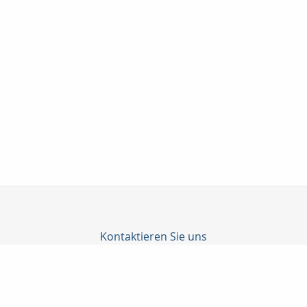
Kontaktieren Sie uns
Manfred Schmidt Finanzdienstleistung
Maxstraße 21
97346 Iphofen