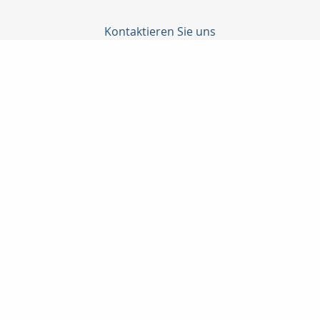
Kontaktieren Sie uns
Manfred Schmidt Finanzdienstleistung
Maxstraße 21
97346 Iphofen
09323 876330
09323 876333
finanz-info@schmidt-iphofen.de
www.schmidt-iphofen.de
Nachricht schreiben
Startseite
Geldanlage
Finanzierung