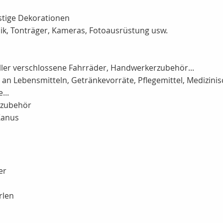
nstige Dekorationen
k, Tonträger, Kameras, Fotoausrüstung usw.
ler verschlossene Fahrräder, Handwerkerzubehör...
an Lebensmitteln, Getränkevorräte, Pflegemittel, Medizinisc
...
gzubehör
Kanus
er
rlen